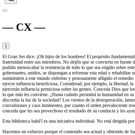
CX
1
El Gran Ser dice: ¡Oh hijos de los hombres! El propósito fundamental 
fraternidad entre sus miembros. No dejéis que se convierta en fuente 
podrán menoscabar la resistencia de todo lo que sea erigido sobre este
gobernantes, unidos, se dispongan a reformar esta edad y rehabilitar 
suministren a este mundo enfermo y penosamente afligido el remedio q
ejercer influencia beneficiosa. Considerad, por ejemplo, la libertad, l
ejercerán influencia perniciosa sobre las gentes. Conceda Dios que l
lo que más les conviene. ¿Hasta cuándo persistirá la humanidad en su 
discordia la faz de la sociedad? Los vientos de la desesperación, lame
convulsiones y caos inminentes, por cuanto el orden prevaleciente resu
conceda que les sea provechoso el resultado de su conducta y les ayude
Esta biblioteca bahá'í es una iniciativa individual. No está dirigida po
Hacemos un esfuerzo porque el contenido sea actual y obtenido de fue