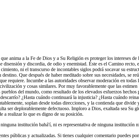
que anima a la Fe de Dios y a Su Religión es proteger los intereses de 
de disensión y discordia, de odio y enemistad. Éste es el Camino recto,
 cimiento, ni el transcurso de incontables siglos podrá socavar su estruc
su destino. Que después de haber meditado sobre sus necesidades, se reún
ue requiere. Incumbe a las autoridades observar moderación en todas la
a civilización y cosas similares. Por muy favorablemente que las estimen 
os pueblos del mundo, como resultado de los elevados esfuerzos hechos 
descarrío? ¿Hasta cuándo continuará la injusticia? ¿Hasta cuándo reinar
ntablemente, soplan desde todas direcciones, y la contienda que divide y
lta ser deplorablemente defectuoso. Imploro a Dios, exaltada sea Su glo
 a realizar lo que es digno de su posición.
r ninguna institución bahá'í, ni es representativa de ninguna institución
ntes públicas y actualizadas. Si tienes cualquier comentario puedes po