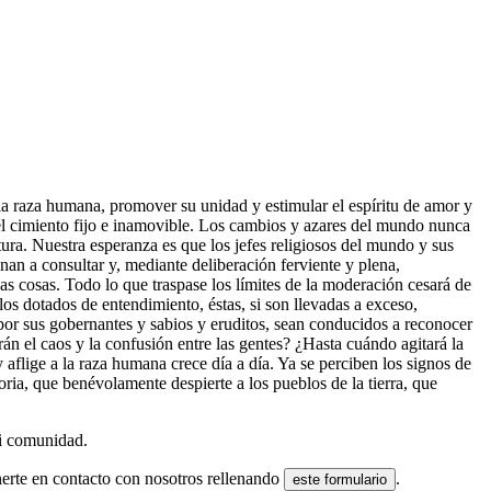
la raza humana, promover su unidad y estimular el espíritu de amor y
 el cimiento fijo e inamovible. Los cambios y azares del mundo nunca
tura. Nuestra esperanza es que los jefes religiosos del mundo y sus
an a consultar y, mediante deliberación ferviente y plena,
s cosas. Todo lo que traspase los límites de la moderación cesará de
los dotados de entendimiento, éstas, si son llevadas a exceso,
por sus gobernantes y sabios y eruditos, sean conducidos a reconocer
án el caos y la confusión entre las gentes? ¿Hasta cuándo agitará la
 aflige a la raza humana crece día a día. Ya se perciben los signos de
ria, que benévolamente despierte a los pueblos de la tierra, que
 ni comunidad.
nerte en contacto con nosotros rellenando
.
este formulario