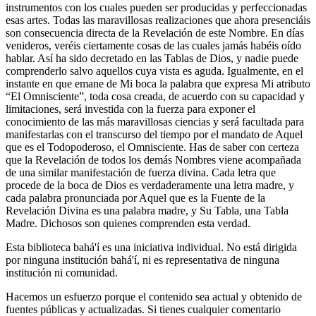
instrumentos con los cuales pueden ser producidas y perfeccionadas
esas artes. Todas las maravillosas realizaciones que ahora presenciáis
son consecuencia directa de la Revelación de este Nombre. En días
venideros, veréis ciertamente cosas de las cuales jamás habéis oído
hablar. Así ha sido decretado en las Tablas de Dios, y nadie puede
comprenderlo salvo aquellos cuya vista es aguda. Igualmente, en el
instante en que emane de Mi boca la palabra que expresa Mi atributo
“El Omnisciente”, toda cosa creada, de acuerdo con su capacidad y
limitaciones, será investida con la fuerza para exponer el
conocimiento de las más maravillosas ciencias y será facultada para
manifestarlas con el transcurso del tiempo por el mandato de Aquel
que es el Todopoderoso, el Omnisciente. Has de saber con certeza
que la Revelación de todos los demás Nombres viene acompañada
de una similar manifestación de fuerza divina. Cada letra que
procede de la boca de Dios es verdaderamente una letra madre, y
cada palabra pronunciada por Aquel que es la Fuente de la
Revelación Divina es una palabra madre, y Su Tabla, una Tabla
Madre. Dichosos son quienes comprenden esta verdad.
Esta biblioteca bahá'í es una iniciativa individual. No está dirigida
por ninguna institución bahá'í, ni es representativa de ninguna
institución ni comunidad.
Hacemos un esfuerzo porque el contenido sea actual y obtenido de
fuentes públicas y actualizadas. Si tienes cualquier comentario