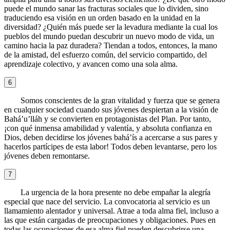
puede el mundo sanar las fracturas sociales que lo dividen, sino
traduciendo esa visión en un orden basado en la unidad en la
diversidad? ¿Quién más puede ser la levadura mediante la cual los
pueblos del mundo puedan descubrir un nuevo modo de vida, un
camino hacia la paz duradera? Tiendan a todos, entonces, la mano
de la amistad, del esfuerzo común, del servicio compartido, del
aprendizaje colectivo, y avancen como una sola alma.
6
Somos conscientes de la gran vitalidad y fuerza que se genera
en cualquier sociedad cuando sus jóvenes despiertan a la visión de
Bahá’u’lláh y se convierten en protagonistas del Plan. Por tanto,
¡con qué inmensa amabilidad y valentía, y absoluta confianza en
Dios, deben decidirse los jóvenes bahá’ís a acercarse a sus pares y
hacerlos partícipes de esta labor! Todos deben levantarse, pero los
jóvenes deben remontarse.
7
La urgencia de la hora presente no debe empañar la alegría
especial que nace del servicio. La convocatoria al servicio es un
llamamiento alentador y universal. Atrae a toda alma fiel, incluso a
las que están cargadas de preocupaciones y obligaciones. Pues en
todas las ocupaciones de esa alma fiel pueden descubrirse una