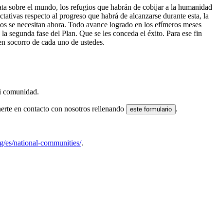
ata sobre el mundo, los refugios que habrán de cobijar a la humanidad
ativas respecto al progreso que habrá de alcanzarse durante esta, la
zos se necesitan ahora. Todo avance logrado en los efímeros meses
 segunda fase del Plan. Que se les conceda el éxito. Para ese fin
en socorro de cada uno de ustedes.
 ni comunidad.
nerte en contacto con nosotros rellenando
.
este formulario
g/es/national-communities/
.