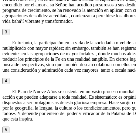
encendido por el amor a su Señor, han acudido presurosos a sus destin
programa de crecimiento, se ha renovado la atención en aplicar, con cre
agrupaciones de solidez acreditada, comienzan a percibirse los albor
vida bahá’í vibrante y transformador.
3
Entretanto, la participación en la vida de la sociedad a nivel de 
multiplicado con mayor rapidez; sin embargo, también se han registrad
evidentes en las agrupaciones de mayor fortaleza, donde muchas alde
traducir los principios de la Fe en una realidad tangible. En ciertos lu
busca de perspectivas, sino que también desean colaborar con ellos en
una consideración y admiración cada vez mayores, tanto a escala naci
4
El Plan de Nueve Años se sustenta en un vasto proceso mundial de
acción que pueden adaptarse a toda realidad. Es sistemático; es orgáni
dispuestos a ser protagonistas de esta gloriosa empresa. Hace surgir
por la geografía, la lengua, la cultura o los condicionamientos, pero
todos». Y depende por entero del poder vivificador de la Palabra de 
que esta inspira.
5