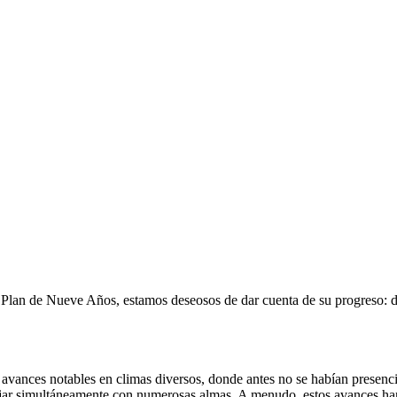
el Plan de Nueve Años, estamos deseosos de dar cuenta de su progreso:
vances notables en climas diversos, donde antes no se habían presencia
jar simultáneamente con numerosas almas. A menudo, estos avances han 