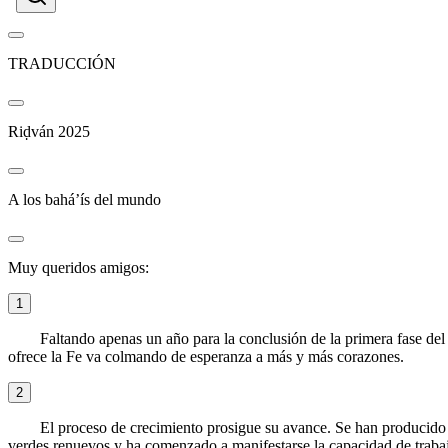
TRADUCCIÓN
Riḍván 2025
A los bahá’ís del mundo
Muy queridos amigos:
1
Faltando apenas un año para la conclusión de la primera fase d
ofrece la Fe va colmando de esperanza a más y más corazones.
2
El proceso de crecimiento prosigue su avance. Se han producido a
verdes renuevos y ha comenzado a manifestarse la capacidad de traba