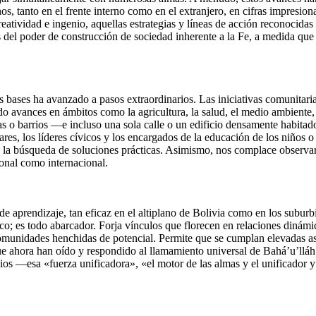
os, tanto en el frente interno como en el extranjero, en cifras impresi
atividad e ingenio, aquellas estrategias y líneas de acción reconocidas 
es del poder de construcción de sociedad inherente a la Fe, a medida qu
las bases ha avanzado a pasos extraordinarios. Las iniciativas comunitar
o avances en ámbitos como la agricultura, la salud, el medio ambiente,
as o barrios —e incluso una sola calle o un edificio densamente habita
gares, los líderes cívicos y los encargados de la educación de los niños o
 la búsqueda de soluciones prácticas. Asimismo, nos complace observar 
onal como internacional.
 aprendizaje, tan eficaz en el altiplano de Bolivia como en los suburbi
co; es todo abarcador. Forja vínculos que florecen en relaciones dinámica
 comunidades henchidas de potencial. Permite que se cumplan elevadas a
 que ahora han oído y respondido al llamamiento universal de Bahá’u’llá
Dios —esa «fuerza unificadora», «el motor de las almas y el unificador