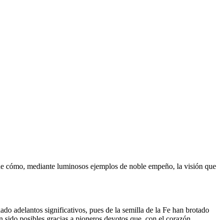
 de cómo, mediante luminosos ejemplos de noble empeño, la visión que
do adelantos significativos, pues de la semilla de la Fe han brotado
sido posibles gracias a pioneros devotos que, con el corazón