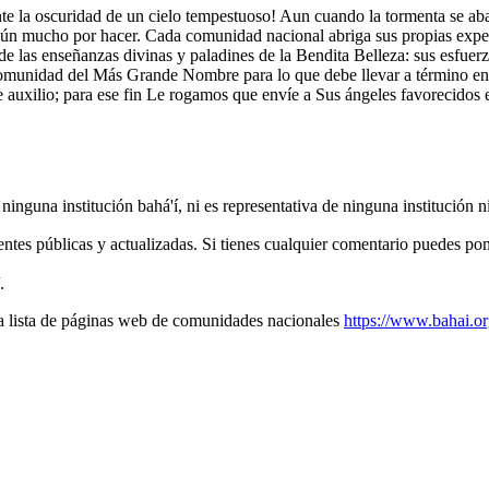
nte la oscuridad de un cielo tempestuoso! Aun cuando la tormenta se ab
aún mucho por hacer. Cada comunidad nacional abriga sus propias expect
de las enseñanzas divinas y paladines de la Bendita Belleza: sus esfuer
munidad del Más Grande Nombre para lo que debe llevar a término en la
 auxilio; para ese fin Le rogamos que envíe a Sus ángeles favorecidos 
r ninguna institución bahá'í, ni es representativa de ninguna institución
ntes públicas y actualizadas. Si tienes cualquier comentario puedes po
.
una lista de páginas web de comunidades nacionales
https://www.bahai.or