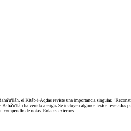
há'u'lláh, el Kitáb-i-Aqdas reviste una importancia singular. "Reconstr
ue Bahá'u'lláh ha venido a erigir. Se incluyen algunos textos revelados
 un compendio de notas.
Enlaces externos