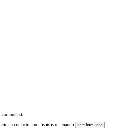
 ni comunidad.
nerte en contacto con nosotros rellenando
.
este formulario