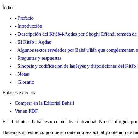
Índice:
-
Prefacio
-
Introducción
-
Descripción del Kitáb-i-Aqdas por Shoghi Effendi tomada de Di
-
El Kitáb-i-Aqdas
-
Algunos textos revelados por Bahá'u'lláh que complementan e
-
Preguntas y respuestas
-
Sinopsis y codificación de las leyes y disposiciones del Kitáb
-
Notas
-
Glosario
Enlaces externos
Comprar en la Editorial Bahá'í
Ver en PDF
Esta biblioteca bahá'í es una iniciativa individual. No está dirigida po
Hacemos un esfuerzo porque el contenido sea actual y obtenido de fue